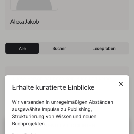
Alexa Jakob
Alle
Bücher
Leseproben
Diese Person hat noch kein Buch und keine
Erhalte kuratierte Einblicke
Leseprobe veröffentlicht.
Wir versenden in unregelmäßigen Abständen
ausgewählte Impulse zu Publishing,
Strukturierung von Wissen und neuen
Buchprojekten.
DIESE SEITE BENUTZT COOKIES