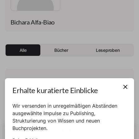
Bichara Alfa-Biao
Alle
Bücher
Leseproben
Diese Person hat noch kein Buch und keine
Erhalte kuratierte Einblicke
Leseprobe veröffentlicht.
Wir versenden in unregelmäßigen Abständen
ausgewählte Impulse zu Publishing,
Strukturierung von Wissen und neuen
Buchprojekten.
DIESE SEITE BENUTZT COOKIES