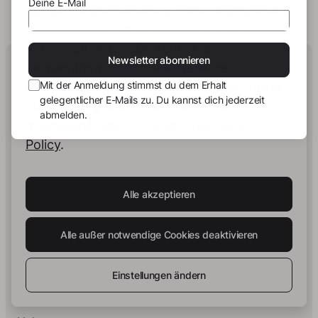
Deine E-Mail
Wir verwenden eigene Cookies und Cookies
von Dritten, um dir den bestmöglichen
Service zu bieten. Du kannst die
Human Intelligence.
Newsletter abonnieren
Verwendung von Cookies jederzeit
In Print.
Mit der Anmeldung stimmst du dem Erhalt
konfigurieren und akzeptieren sowie deine
gelegentlicher E-Mails zu. Du kannst dich jederzeit
Zustimmung ändern. Du kannst dich
abmelden.
darüber informieren in unserer
Cookie
Impulse zu Buch & Publishing
- Erhalte gelegentlich
Policy
.
Einblicke in neue Buchprojekte, Strategien zur
Wissensverdichtung und ausgewählte Entwicklungen
rund um story.one.
Alle akzeptieren
Deine E-Mail
Abonnieren
Alle außer notwendige Cookies deaktivieren
Mit der Anmeldung stimmst du dem Erhalt gelegentlicher E-
Mails zu. Du kannst dich jederzeit abmelden.
Einstellungen ändern