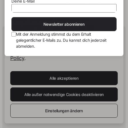
Deine E-Mail
Wir verwenden eigene Cookies und Cookies
von Dritten, um dir den bestmöglichen
Service zu bieten. Du kannst die
Newsletter abonnieren
Verwendung von Cookies jederzeit
Human Intelligence.
Mit der Anmeldung stimmst du dem Erhalt
konfigurieren und akzeptieren sowie deine
In Print.
gelegentlicher E-Mails zu. Du kannst dich jederzeit
Zustimmung ändern. Du kannst dich
abmelden.
darüber informieren in unserer
Cookie
Policy
.
Impulse zu Buch & Publishing
- Erhalte gelegentlich
Einblicke in neue Buchprojekte, Strategien zur
Wissensverdichtung und ausgewählte Entwicklungen
Alle akzeptieren
rund um story.one.
Deine E-Mail
Abonnieren
Alle außer notwendige Cookies deaktivieren
Mit der Anmeldung stimmst du dem Erhalt gelegentlicher E-
Mails zu. Du kannst dich jederzeit abmelden.
Einstellungen ändern