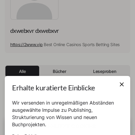
dxwebxvr dxwebxvr
https://2www.vip
Best Online Casinos Sports Betting Sites
Alle
Bücher
Leseproben
Erhalte kuratierte Einblicke
Diese Person hat noch kein Buch und keine
Wir versenden in unregelmäßigen Abständen
Leseprobe veröffentlicht.
ausgewählte Impulse zu Publishing,
Strukturierung von Wissen und neuen
Buchprojekten.
DIESE SEITE BENUTZT COOKIES