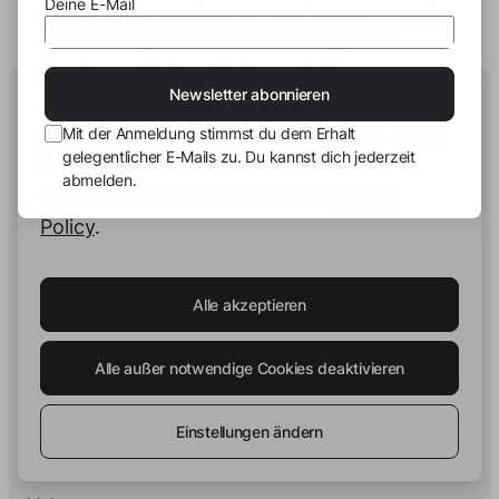
Deine E-Mail
Wir verwenden eigene Cookies und Cookies
von Dritten, um dir den bestmöglichen
Service zu bieten. Du kannst die
Human Intelligence.
Newsletter abonnieren
Verwendung von Cookies jederzeit
In Print.
Mit der Anmeldung stimmst du dem Erhalt
konfigurieren und akzeptieren sowie deine
gelegentlicher E-Mails zu. Du kannst dich jederzeit
Zustimmung ändern. Du kannst dich
abmelden.
darüber informieren in unserer
Cookie
Impulse zu Buch & Publishing
- Erhalte gelegentlich
Policy
.
Einblicke in neue Buchprojekte, Strategien zur
Wissensverdichtung und ausgewählte Entwicklungen
rund um story.one.
Alle akzeptieren
Deine E-Mail
Abonnieren
Alle außer notwendige Cookies deaktivieren
Mit der Anmeldung stimmst du dem Erhalt gelegentlicher E-
Mails zu. Du kannst dich jederzeit abmelden.
Einstellungen ändern