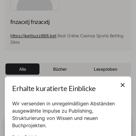
fnzacxtj fnzacxtj
https://jeetbuzz888.bet
Best Online Casinos Sports Betting
Sites
Alle
Bücher
Leseproben
Erhalte kuratierte Einblicke
Diese Person hat noch kein Buch und keine
Wir versenden in unregelmäßigen Abständen
Leseprobe veröffentlicht.
ausgewählte Impulse zu Publishing,
Strukturierung von Wissen und neuen
Buchprojekten.
DIESE SEITE BENUTZT COOKIES