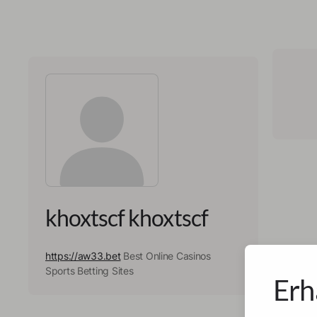
khoxtscf khoxtscf
https://aw33.bet
Best Online Casinos
Sports Betting Sites
Erh