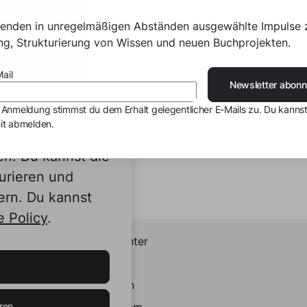
senden in unregelmäßigen Abständen ausgewählte Impulse 
ing, Strukturierung von Wissen und neuen Buchprojekten.
ail
Newsletter abonn
 Anmeldung stimmst du dem Erhalt gelegentlicher E-Mails zu. Du kannst
it abmelden.
s von Dritten,
en. Du kannst die
urieren und
ern. Du kannst
 Policy
.
Helpcenter
Kontakt
LinkedIn
ren