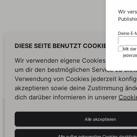
Wir ver
Publish
Deine E-M
DIESE SEITE BENUTZT COOKIES
Mit der
jederze
Wir verwenden eigene Cookies und Cookie
um dir den bestmöglichen Service zu biet
Verwendung von Cookies jederzeit konfig
akzeptieren sowie deine Zustimmung änd
dich darüber informieren in unserer
Cookie
Human Intelligence.
In Print.
Alle akzeptieren
Alle außer notwendige Cookies deaktivie