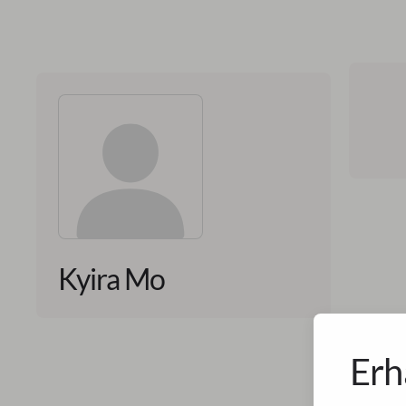
Kyira Mo
Erh