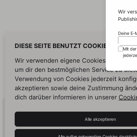
Wir ver
Publish
Deine E-M
DIESE SEITE BENUTZT COOKIES
Mit der
jederze
Wir verwenden eigene Cookies und Cookie
um dir den bestmöglichen Service zu biet
Verwendung von Cookies jederzeit konfig
akzeptieren sowie deine Zustimmung änd
dich darüber informieren in unserer
Cookie
Human Intelligence.
In Print.
Alle akzeptieren
Alle außer notwendige Cookies deaktivie