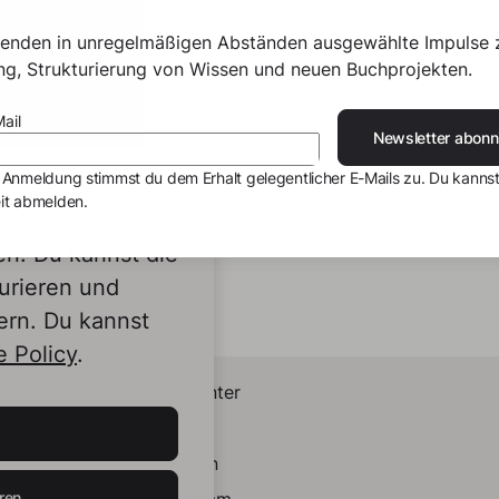
senden in unregelmäßigen Abständen ausgewählte Impulse 
ing, Strukturierung von Wissen und neuen Buchprojekten.
ail
Newsletter abonn
 Anmeldung stimmst du dem Erhalt gelegentlicher E-Mails zu. Du kannst
it abmelden.
s von Dritten,
en. Du kannst die
urieren und
ern. Du kannst
 Policy
.
Helpcenter
Kontakt
LinkedIn
ren