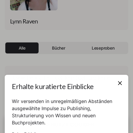
Lynn Raven
Alle
Bücher
Leseproben
Diese Person hat noch kein Buch und keine
Erhalte kuratierte Einblicke
Leseprobe veröffentlicht.
Wir versenden in unregelmäßigen Abständen
ausgewählte Impulse zu Publishing,
Strukturierung von Wissen und neuen
Buchprojekten.
DIESE SEITE BENUTZT COOKIES