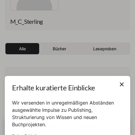
M_C_Sterling
Alle
Bücher
Leseproben
Diese Person hat noch kein Buch und keine
Erhalte kuratierte Einblicke
Leseprobe veröffentlicht.
Wir versenden in unregelmäßigen Abständen
ausgewählte Impulse zu Publishing,
Strukturierung von Wissen und neuen
Buchprojekten.
DIESE SEITE BENUTZT COOKIES