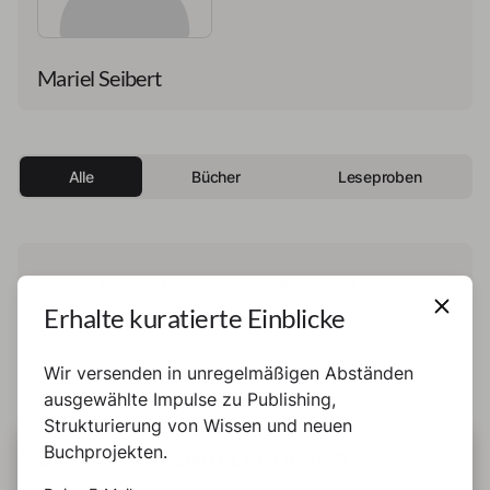
Mariel Seibert
Alle
Bücher
Leseproben
Diese Person hat noch kein Buch und keine
Erhalte kuratierte Einblicke
Leseprobe veröffentlicht.
Wir versenden in unregelmäßigen Abständen
ausgewählte Impulse zu Publishing,
Strukturierung von Wissen und neuen
Buchprojekten.
DIESE SEITE BENUTZT COOKIES