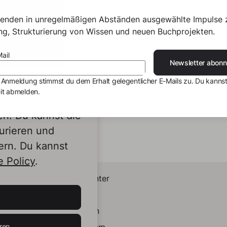
senden in unregelmäßigen Abständen ausgewählte Impulse 
ing, Strukturierung von Wissen und neuen Buchprojekten.
ail
Newsletter abonn
 Anmeldung stimmst du dem Erhalt gelegentlicher E-Mails zu. Du kannst
it abmelden.
s von Dritten,
en. Du kannst die
urieren und
ern. Du kannst
 Policy
.
Helpcenter
Kontakt
LinkedIn
ren