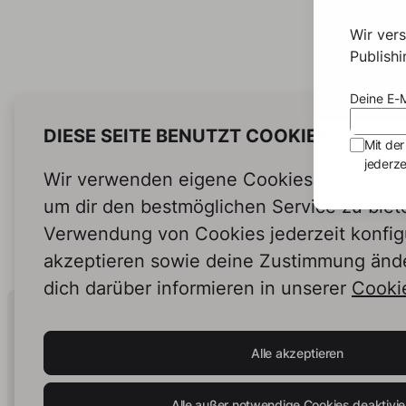
Wir ver
Publish
Deine E-M
DIESE SEITE BENUTZT COOKIES
Mit der
jederze
Wir verwenden eigene Cookies und Cookie
um dir den bestmöglichen Service zu biet
Verwendung von Cookies jederzeit konfig
akzeptieren sowie deine Zustimmung änd
dich darüber informieren in unserer
Cookie
Human Intelligence.
In Print.
Alle akzeptieren
Alle außer notwendige Cookies deaktivie