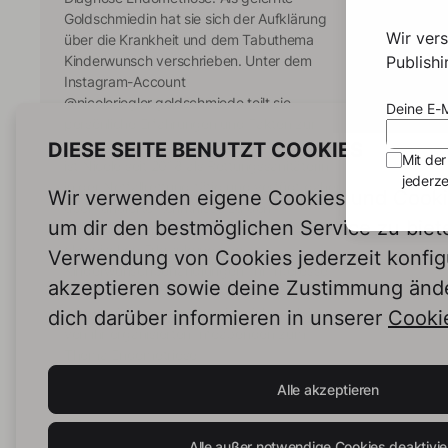
Goldschmiedin hat sie sich der Aufklärung
Erkra
Wir ver
über die Krankheit und dem Tabuthema
Mensc
Publish
Kinderwunsch verschrieben. Unter dem
ist d
Instagram-Account
Les
Diese
@nicoleriegler.goldschmiede teilt sie
mein 
Deine E-M
persönliche Erfahrungen und Fakten zur
verän
Erkrankung. Neben ihrer Selbstständigkeit
teile 
DIESE SEITE BENUTZT COOKIES
Mit der
ist Nicole seit 2018 als Rettungssanitäterin
von d
Les
jederze
in der Notfallrettung tätig und verfügt daher
bis z
Wir verwenden eigene Cookies und Cookie
über fundierte Kenntnisse zu den
Kinde
um dir den bestmöglichen Service zu biet
medizinischen Hintergründen der
Erfah
chronischen Erkrankung und
und of
Verwendung von Cookies jederzeit konfig
Kinderwunschbehandlungen. Ihr Interesse
Gefüh
akzeptieren sowie deine Zustimmung änd
an einem verständlichen
und H
Informationsaustausch zeigt sich auch in
Diagn
dich darüber informieren in unserer
Cookie
von ihr organisierten Infoabenden zum
nicht
Thema Endometriose.
und T
erzähl
Alle akzeptieren
Herau
möglich ist. Mit 
nicoleriegler.de
Nicole
reiche
Alle außer notwendige Cookies deaktivie