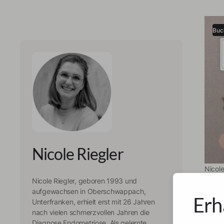
Buc
Nicole Riegler
Nicole
Dia
Nicole Riegler, geboren 1993 und
aufgewachsen in Oberschwappach,
von
Erh
Unterfranken, erhielt erst mit 26 Jahren
nach vielen schmerzvollen Jahren die
Wu
Endom
Diagnose Endometriose. Als gelernte
zwanz