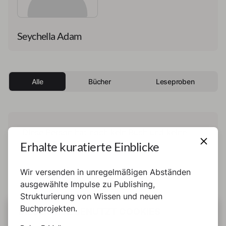
Seychella Adam
Alle
Bücher
Leseproben
Diese Person hat noch kein Buch und keine
Erhalte kuratierte Einblicke
Leseprobe veröffentlicht.
Wir versenden in unregelmäßigen Abständen
ausgewählte Impulse zu Publishing,
Strukturierung von Wissen und neuen
Buchprojekten.
DIESE SEITE BENUTZT COOKIES