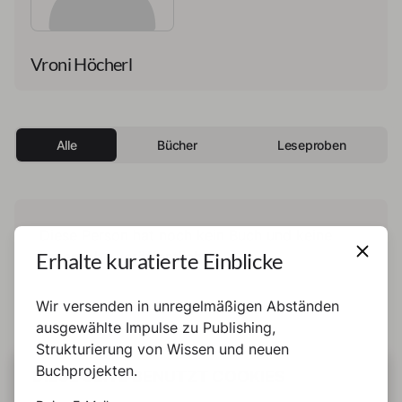
Vroni Höcherl
Alle
Bücher
Leseproben
Diese Person hat noch kein Buch und keine
Erhalte kuratierte Einblicke
Leseprobe veröffentlicht.
Wir versenden in unregelmäßigen Abständen
ausgewählte Impulse zu Publishing,
Strukturierung von Wissen und neuen
Buchprojekten.
DIESE SEITE BENUTZT COOKIES