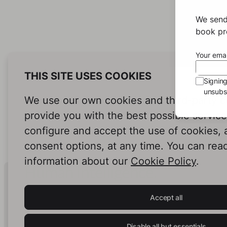
Sto
We send
Nach 
book pro
Franz,
Welte
Your emai
Melan
war be
THIS SITE USES COOKIES
Signin
abent
unsubsc
er die
We use our own cookies and third-party c
erkun
Ablebe
provide you with the best possible servic
beson
configure and accept the use of cookies,
berei
consent options, at any time. You can rea
Gesch
ihren
information about our
Cookie Policy
.
erzähl
Human Intelligence.
symbo
In Print.
seine
Accept all
überr
diese
und En
Disable all but essentials