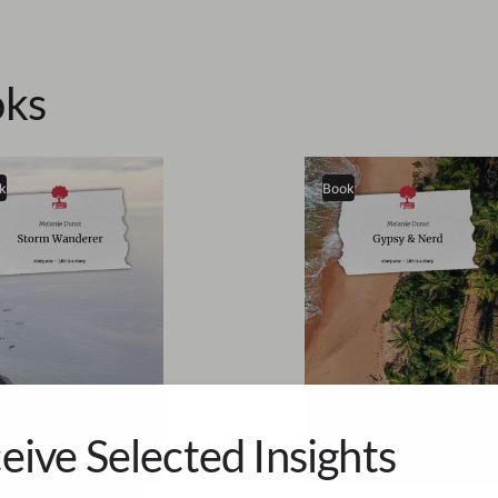
ks
k
Book
eive Selected Insights
ie Dunst
Melanie Dunst