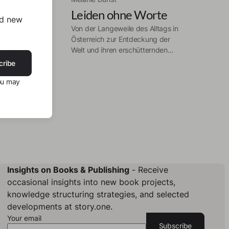
Leiden ohne Worte
nd new
he
Von der Langeweile des Alltags in
ruder
Österreich zur Entdeckung der
rechen
Welt und ihren erschütternden
en
Schicksalen: Melanie bricht aus
cribe
dem System aus und reist um den
ou may
ile und
Globus. Begleiten Sie sie auf ihrer
r
emotionalen Reise und tauchen Sie
ein in die bewegenden
nd das
Geschichten von Menschen, die sie
unterwegs getroffen hat. Melanie
 sie
enthüllt die traurigen Realitäten
nd
des Lebens, die oft im
en
Verborgenen liegen. Ihre
Erzählungen sind ein aufrüttelnder
Insights on Books & Publishing
- Receive
rt sie
Spiegel der menschlichen
occasional insights into new book projects,
, wo
Existenz.
knowledge structuring strategies, and selected
developments at story.one.
Your email
die
Subscribe