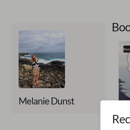
Boo
Boo
Melanie Dunst
Rec
Melan