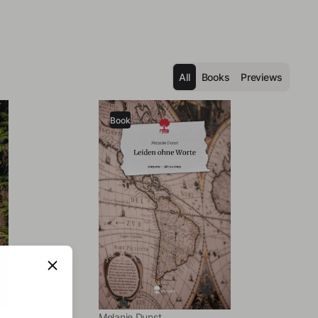
All
Books
Previews
Book
Melanie Dunst