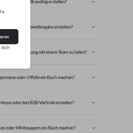
g oder Employer Branding erstellen?
zu
 interne Wissensweitergabe erstellen?
ieren
 dich
trategie oder Haltung mit einem Team zu teilen?
eprozess oder Offsite ein Buch machen?
 Messe oder den B2B-Vertrieb erstellen?
kten oder Whitepapers ein Buch machen?