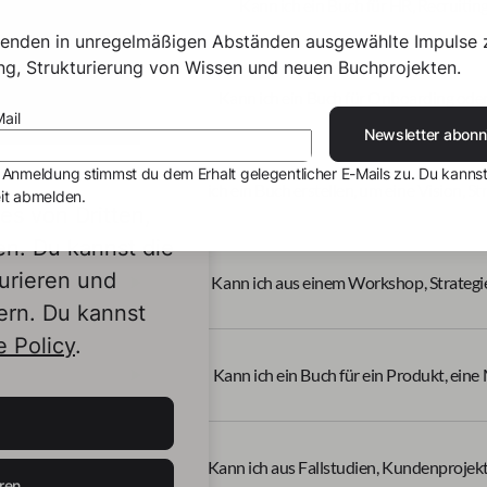
Kann ich ein Buch für HR, Recruitin
senden in unregelmäßigen Abständen ausgewählte Impulse 
ing, Strukturierung von Wissen und neuen Buchprojekten.
Kann ich ein Buch für Onboarding oder
ail
Newsletter abonn
 Anmeldung stimmst du dem Erhalt gelegentlicher E-Mails zu. Du kannst
Kann ich ein Buch erstellen, um eine Vision, S
it abmelden.
s von Dritten,
en. Du kannst die
urieren und
Kann ich aus einem Workshop, Strategi
ern. Du kannst
 Policy
.
Kann ich ein Buch für ein Produkt, eine
Kann ich aus Fallstudien, Kundenproje
ren