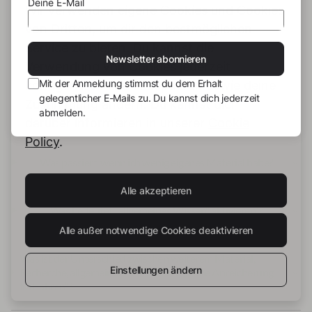
Deine E-Mail
Wir verwenden eigene Cookies und Cookies
Was ist zentrales Material?
von Dritten, um dir den bestmöglichen
Service zu bieten. Du kannst die
Newsletter abonnieren
Verwendung von Cookies jederzeit
Was ist ergänzendes Material?
Mit der Anmeldung stimmst du dem Erhalt
konfigurieren und akzeptieren sowie deine
gelegentlicher E-Mails zu. Du kannst dich jederzeit
Zustimmung ändern. Du kannst dich
abmelden.
Wie viel Material brauche ich?
darüber informieren in unserer
Cookie
Policy
.
Was passiert, wenn ich wenig eigenes Material habe?
Alle akzeptieren
Was bedeutet „allgemeines Wissen" aktivieren“?
Alle außer notwendige Cookies deaktivieren
Was ist der Unterschied zwischen weiterem Material,
Einstellungen ändern
Recherche, allgemeinem Wissen und „ohne Anreicherung
fortfahren“?