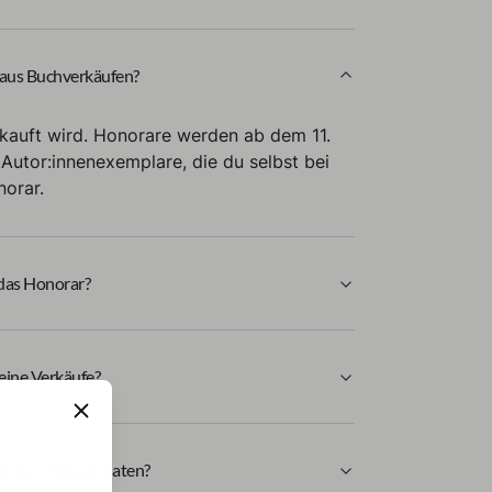
 aus Buchverkäufen?
kauft wird. Honorare werden ab dem 11.
Autor:innenexemplare, die du selbst bei
norar.
 das Honorar?
eine Verkäufe?
keine Verkaufsdaten?