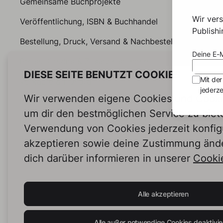
Gemeinsame Buchprojekte
Wir ver
Veröffentlichung, ISBN & Buchhandel
Publish
Bestellung, Druck, Versand & Nachbestellung
Deine E-M
Preise, Credits & Zusatzleistungen
DIESE SEITE BENUTZT COOKIES
Mit der
Verkäufe & Honorar
jederze
Wir verwenden eigene Cookies und Cookie
Input & Feedback für Kundenbücher
um dir den bestmöglichen Service zu biet
Rechte, Quellen, KI & Datenschutz
Verwendung von Cookies jederzeit konfig
Account, Profil, Hilfe & Academy
akzeptieren sowie deine Zustimmung änd
dich darüber informieren in unserer
Cookie
Alle akzeptieren
Alle außer notwendige Cookies deaktivie