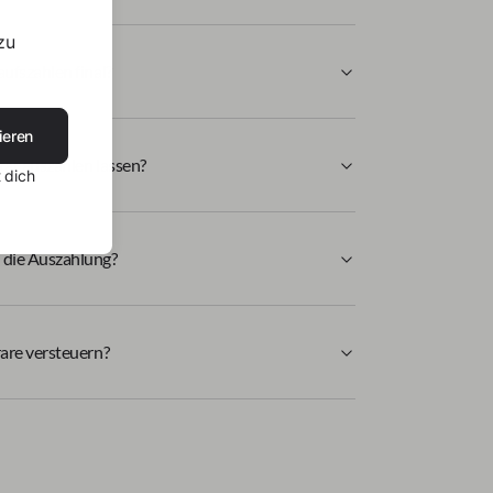
zu
ufszahlen final?
ieren
ar auszahlen lassen?
 dich
 die Auszahlung?
are versteuern?