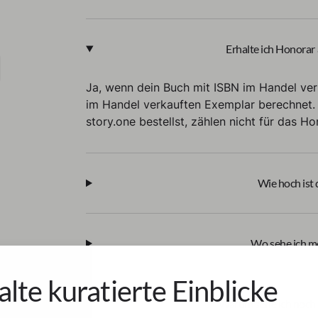
Erhalte ich Honorar
Ja, wenn dein Buch mit ISBN im Handel ver
im Handel verkauften Exemplar berechnet. 
story.one bestellst, zählen nicht für das Ho
Wie hoch ist
Wo sehe ich m
alte kuratierte Einblicke
Warum sehe ich noch 