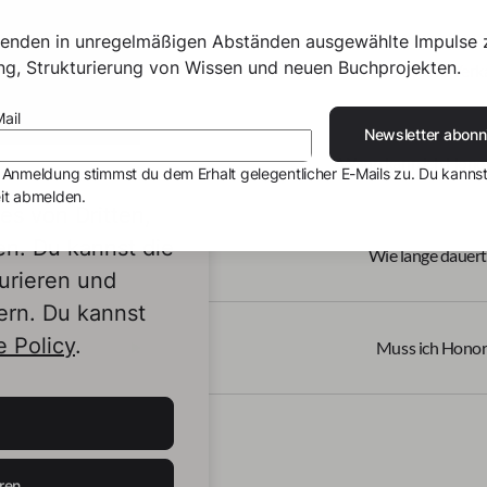
senden in unregelmäßigen Abständen ausgewählte Impulse 
ing, Strukturierung von Wissen und neuen Buchprojekten.
Wann sind Verka
ail
Newsletter abonn
Wann kann ich Honor
 Anmeldung stimmst du dem Erhalt gelegentlicher E-Mails zu. Du kannst
it abmelden.
s von Dritten,
en. Du kannst die
Wie lange dauert
urieren und
ern. Du kannst
 Policy
.
Muss ich Honor
ren