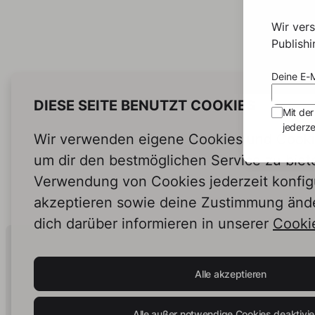
Wir ver
Publish
Deine E-M
DIESE SEITE BENUTZT COOKIES
Mit der
jederze
Wir verwenden eigene Cookies und Cookie
um dir den bestmöglichen Service zu biet
Verwendung von Cookies jederzeit konfig
akzeptieren sowie deine Zustimmung änd
dich darüber informieren in unserer
Cookie
Human Intelligence.
In Print.
Alle akzeptieren
Alle außer notwendige Cookies deaktivie