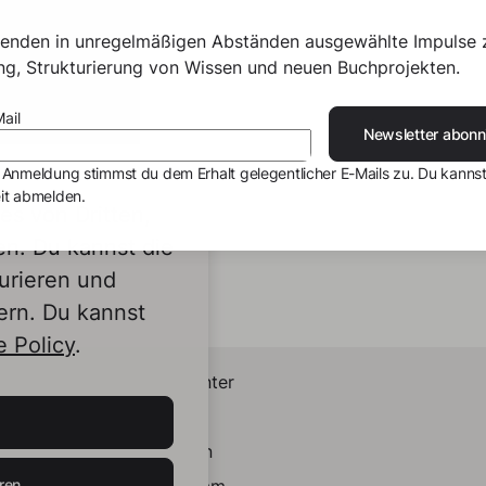
senden in unregelmäßigen Abständen ausgewählte Impulse 
ing, Strukturierung von Wissen und neuen Buchprojekten.
ail
Newsletter abonn
 Anmeldung stimmst du dem Erhalt gelegentlicher E-Mails zu. Du kannst
it abmelden.
s von Dritten,
en. Du kannst die
urieren und
ern. Du kannst
 Policy
.
Helpcenter
Kontakt
LinkedIn
ren