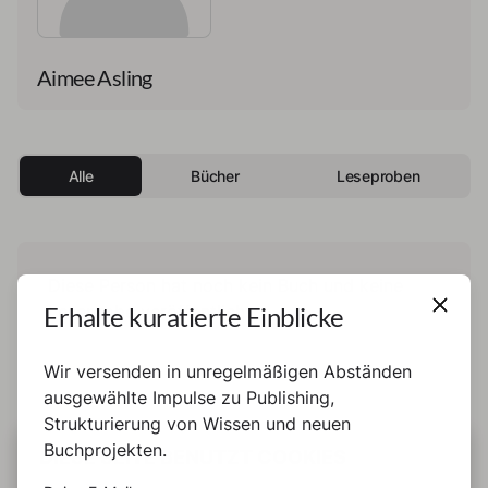
Aimee Asling
Alle
Bücher
Leseproben
Diese Person hat noch kein Buch und keine
Erhalte kuratierte Einblicke
Leseprobe veröffentlicht.
Wir versenden in unregelmäßigen Abständen
ausgewählte Impulse zu Publishing,
Strukturierung von Wissen und neuen
Buchprojekten.
DIESE SEITE BENUTZT COOKIES