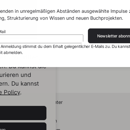
senden in unregelmäßigen Abständen ausgewählte Impulse 
ing, Strukturierung von Wissen und neuen Buchprojekten.
ail
Newsletter abonn
 Anmeldung stimmst du dem Erhalt gelegentlicher E-Mails zu. Du kannst
it abmelden.
s von Dritten,
en. Du kannst die
urieren und
ern. Du kannst
 Policy
.
Helpcenter
Kontakt
LinkedIn
ren