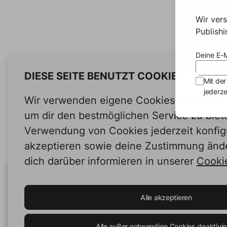
Wir ver
Publish
Deine E-M
DIESE SEITE BENUTZT COOKIES
Mit der
jederze
Wir verwenden eigene Cookies und Cookie
um dir den bestmöglichen Service zu biet
Verwendung von Cookies jederzeit konfig
akzeptieren sowie deine Zustimmung änd
dich darüber informieren in unserer
Cookie
Human Intelligence.
In Print.
Alle akzeptieren
Alle außer notwendige Cookies deaktivie