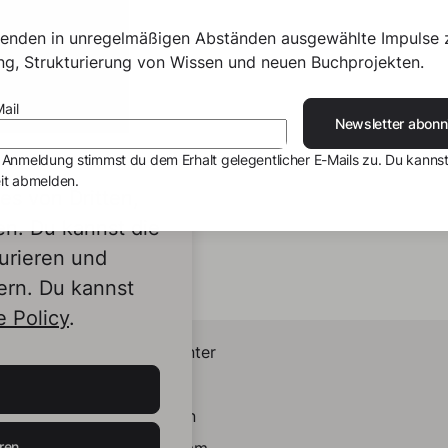
senden in unregelmäßigen Abständen ausgewählte Impulse 
ing, Strukturierung von Wissen und neuen Buchprojekten.
ail
Newsletter abonn
 Anmeldung stimmst du dem Erhalt gelegentlicher E-Mails zu. Du kannst
it abmelden.
s von Dritten,
en. Du kannst die
urieren und
ern. Du kannst
 Policy
.
Helpcenter
Kontakt
LinkedIn
ren