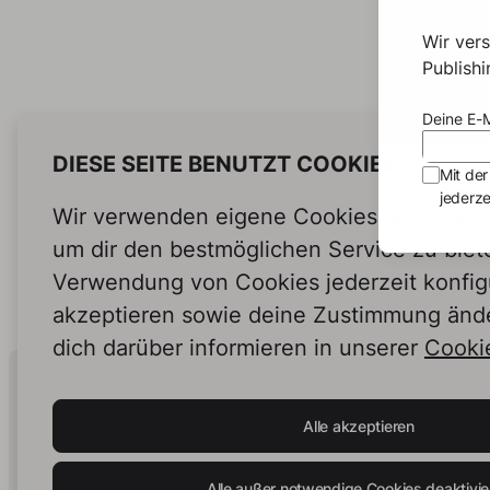
Wir ver
Publish
Deine E-M
DIESE SEITE BENUTZT COOKIES
Mit der
jederze
Wir verwenden eigene Cookies und Cookie
um dir den bestmöglichen Service zu biet
Verwendung von Cookies jederzeit konfig
akzeptieren sowie deine Zustimmung änd
dich darüber informieren in unserer
Cookie
Human Intelligence.
In Print.
Alle akzeptieren
Alle außer notwendige Cookies deaktivie