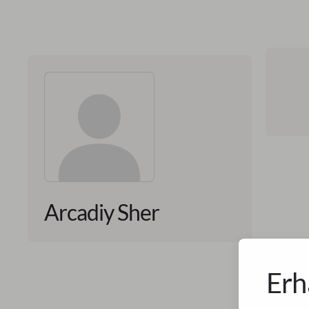
Arcadiy Sher
Erh