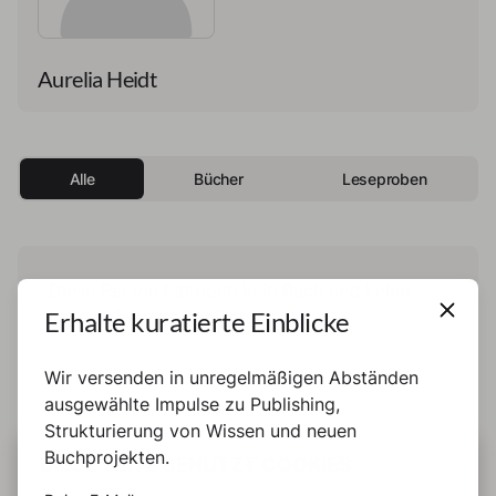
Aurelia Heidt
Alle
Bücher
Leseproben
Diese Person hat noch kein Buch und keine
Erhalte kuratierte Einblicke
Leseprobe veröffentlicht.
Wir versenden in unregelmäßigen Abständen
ausgewählte Impulse zu Publishing,
Strukturierung von Wissen und neuen
Buchprojekten.
DIESE SEITE BENUTZT COOKIES