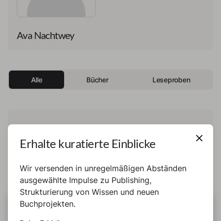
Ava Nachtwey
Alle
Bücher
Leseproben
Diese Person hat noch kein Buch und keine
Erhalte kuratierte Einblicke
Leseprobe veröffentlicht.
Wir versenden in unregelmäßigen Abständen
ausgewählte Impulse zu Publishing,
Strukturierung von Wissen und neuen
Buchprojekten.
DIESE SEITE BENUTZT COOKIES