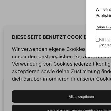
Wir ver
Publish
Deine E-M
DIESE SEITE BENUTZT COOKIES
Mit der
jederze
Wir verwenden eigene Cookies und Cookie
um dir den bestmöglichen Service zu biet
Verwendung von Cookies jederzeit konfig
akzeptieren sowie deine Zustimmung änd
dich darüber informieren in unserer
Cookie
Human Intelligence.
In Print.
Alle akzeptieren
Alle außer notwendige Cookies deaktivie