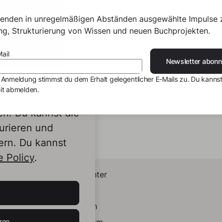
senden in unregelmäßigen Abständen ausgewählte Impulse 
ing, Strukturierung von Wissen und neuen Buchprojekten.
ail
Newsletter abonn
 Anmeldung stimmst du dem Erhalt gelegentlicher E-Mails zu. Du kannst
it abmelden.
s von Dritten,
en. Du kannst die
urieren und
ern. Du kannst
 Policy
.
Helpcenter
Kontakt
LinkedIn
ren