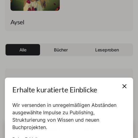
Aysel
Alle
Bücher
Leseproben
Diese Person hat noch kein Buch und keine
Erhalte kuratierte Einblicke
Leseprobe veröffentlicht.
Wir versenden in unregelmäßigen Abständen
ausgewählte Impulse zu Publishing,
Strukturierung von Wissen und neuen
Buchprojekten.
DIESE SEITE BENUTZT COOKIES