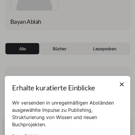
Bayan Ablah
Alle
Bücher
Leseproben
Diese Person hat noch kein Buch und keine
Erhalte kuratierte Einblicke
Leseprobe veröffentlicht.
Wir versenden in unregelmäßigen Abständen
ausgewählte Impulse zu Publishing,
Strukturierung von Wissen und neuen
Buchprojekten.
DIESE SEITE BENUTZT COOKIES