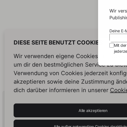
Wir ver
Publish
Deine E-M
DIESE SEITE BENUTZT COOKIES
Mit der
jederze
Wir verwenden eigene Cookies und Cookie
um dir den bestmöglichen Service zu biet
Verwendung von Cookies jederzeit konfig
akzeptieren sowie deine Zustimmung änd
dich darüber informieren in unserer
Cookie
Human Intelligence.
In Print.
Alle akzeptieren
Alle außer notwendige Cookies deaktivie