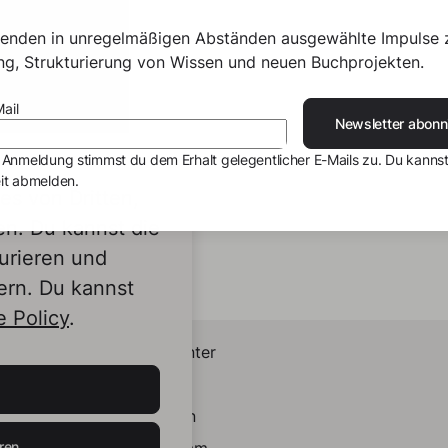
senden in unregelmäßigen Abständen ausgewählte Impulse 
ing, Strukturierung von Wissen und neuen Buchprojekten.
ail
Newsletter abonn
 Anmeldung stimmst du dem Erhalt gelegentlicher E-Mails zu. Du kannst
it abmelden.
s von Dritten,
en. Du kannst die
urieren und
ern. Du kannst
 Policy
.
Helpcenter
Kontakt
LinkedIn
ren