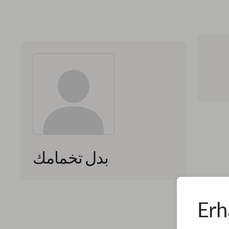
بدل تخمامك
Erh