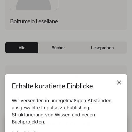
Boitumelo Leseilane
Alle
Bücher
Leseproben
Diese Person hat noch kein Buch und keine
Erhalte kuratierte Einblicke
Leseprobe veröffentlicht.
Wir versenden in unregelmäßigen Abständen
ausgewählte Impulse zu Publishing,
Strukturierung von Wissen und neuen
Buchprojekten.
DIESE SEITE BENUTZT COOKIES