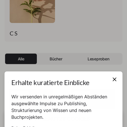
C S
Alle
Bücher
Leseproben
Leseproben
Erhalte kuratierte Einblicke
Leseprobe
Leseprobe
Wir versenden in unregelmäßigen Abständen
ausgewählte Impulse zu Publishing,
Strukturierung von Wissen und neuen
Buchprojekten.
DIESE SEITE BENUTZT COOKIES