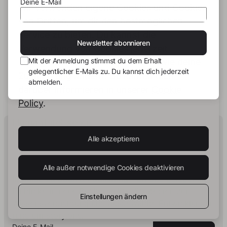
Deine E-Mail
Wir verwenden eigene Cookies und Cookies
von Dritten, um dir den bestmöglichen
Service zu bieten. Du kannst die
C S
Newsletter abonnieren
Verwendung von Cookies jederzeit
learning love
C S
Mit der Anmeldung stimmst du dem Erhalt
konfigurieren und akzeptieren sowie deine
mirror mirror on the
gelegentlicher E-Mails zu. Du kannst dich jederzeit
Zustimmung ändern. Du kannst dich
wall
abmelden.
darüber informieren in unserer
Cookie
Policy
.
Human Intelligence.
In Print.
Alle akzeptieren
Alle außer notwendige Cookies deaktivieren
Impulse zu Buch & Publishing
- Erhalte gelegentlich
Einblicke in neue Buchprojekte, Strategien zur
Einstellungen ändern
Wissensverdichtung und ausgewählte Entwicklungen
rund um story.one.
Deine E-Mail