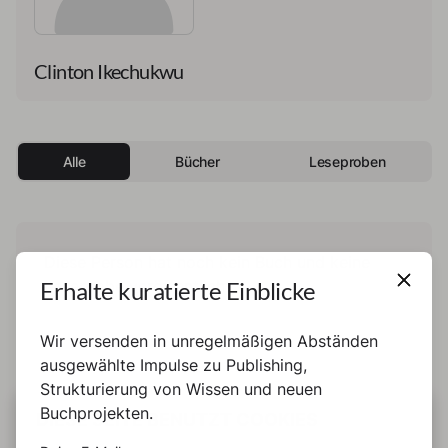
Clinton Ikechukwu
Alle
Bücher
Leseproben
Diese Person hat noch kein Buch und keine
Erhalte kuratierte Einblicke
Leseprobe veröffentlicht.
Wir versenden in unregelmäßigen Abständen
ausgewählte Impulse zu Publishing,
Strukturierung von Wissen und neuen
Buchprojekten.
DIESE SEITE BENUTZT COOKIES