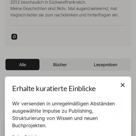
2012 beschaulich in Südwestfrankreich.
Meine Geschichten sind fiktiv. Mal augenzwinkernd, mal
tragisch laden sie zum nachdenken und hinterfragen ein.
Alle
Bücher
Leseproben
Bücher
Erhalte kuratierte Einblicke
Wir versenden in unregelmäßigen Abständen
Buch
Buch
ausgewählte Impulse zu Publishing,
Strukturierung von Wissen und neuen
Buchprojekten.
DIESE SEITE BENUTZT COOKIES