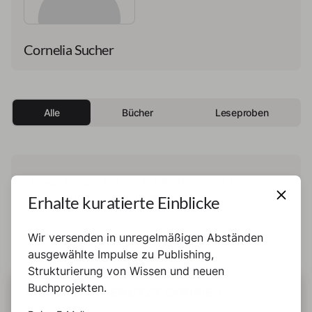
Cornelia Sucher
Alle
Bücher
Leseproben
Diese Person hat noch kein Buch und keine
Erhalte kuratierte Einblicke
Leseprobe veröffentlicht.
Wir versenden in unregelmäßigen Abständen
ausgewählte Impulse zu Publishing,
Strukturierung von Wissen und neuen
Buchprojekten.
DIESE SEITE BENUTZT COOKIES