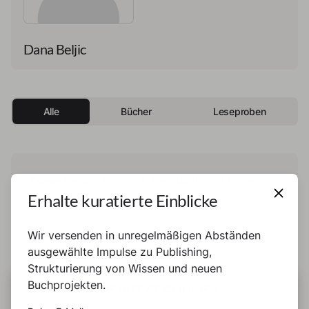
Dana Beljic
Alle
Bücher
Leseproben
Diese Person hat noch kein Buch und keine
Erhalte kuratierte Einblicke
Leseprobe veröffentlicht.
Wir versenden in unregelmäßigen Abständen
ausgewählte Impulse zu Publishing,
Strukturierung von Wissen und neuen
Buchprojekten.
DIESE SEITE BENUTZT COOKIES