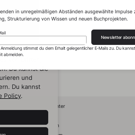
senden in unregelmäßigen Abständen ausgewählte Impulse 
ing, Strukturierung von Wissen und neuen Buchprojekten.
ail
Newsletter abonn
 Anmeldung stimmst du dem Erhalt gelegentlicher E-Mails zu. Du kannst
it abmelden.
s von Dritten,
en. Du kannst die
urieren und
ern. Du kannst
 Policy
.
Helpcenter
Kontakt
LinkedIn
ren