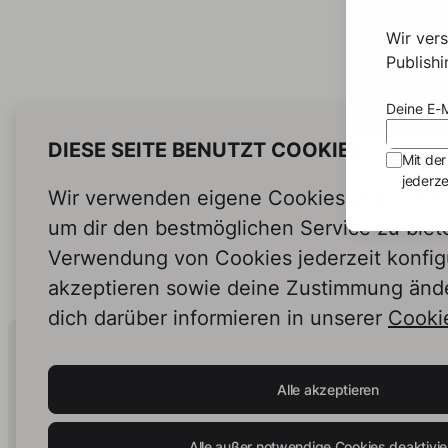
Wir ver
Publish
Deine E-M
DIESE SEITE BENUTZT COOKIES
Mit der
jederze
Wir verwenden eigene Cookies und Cookie
um dir den bestmöglichen Service zu biet
Verwendung von Cookies jederzeit konfig
akzeptieren sowie deine Zustimmung änd
dich darüber informieren in unserer
Cookie
Human Intelligence.
In Print.
Alle akzeptieren
Alle außer notwendige Cookies deaktivie