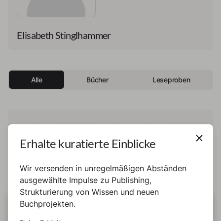
Elisabeth Stinglhammer
Alle
Bücher
Leseproben
Diese Person hat noch kein Buch und keine
Erhalte kuratierte Einblicke
Leseprobe veröffentlicht.
Wir versenden in unregelmäßigen Abständen
ausgewählte Impulse zu Publishing,
Strukturierung von Wissen und neuen
Buchprojekten.
DIESE SEITE BENUTZT COOKIES