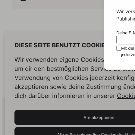
Nig
Wir ver
Togeth
Publish
see the m
like a
Deine E-M
Emma, 
much 
DIESE SEITE BENUTZT COOKIES
Mit der
One da
jederze
the s
Wir verwenden eigene Cookies und Cookie
compl
would
um dir den bestmöglichen Service zu biet
for fe
Verwendung von Cookies jederzeit konfig
come 
akzeptieren sowie deine Zustimmung änd
this 
can share
dich darüber informieren in unserer
Cookie
you th
Human Intelligence.
they 
In Print.
bus stop. The story o
Alle akzeptieren
fears
that s
can be
Alle außer notwendige Cookies deaktivie