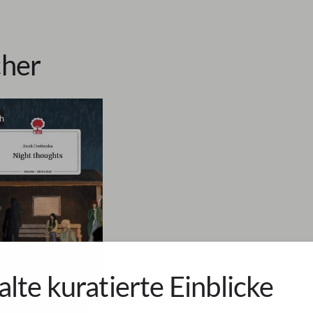
her
h
alte kuratierte Einblicke
 Cvetkoska