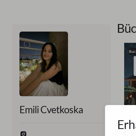
Büc
Buc
Emili Cvetkoska
Erh
Emili