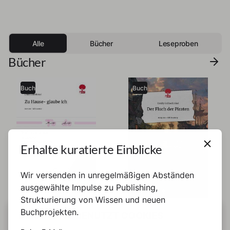
Alle
Bücher
Leseproben
Bücher
Buch
Buch
Erhalte kuratierte Einblicke
Wir versenden in unregelmäßigen Abständen
ausgewählte Impulse zu Publishing,
Strukturierung von Wissen und neuen
Emily Gräbedünkel
Emily Gräbedünkel
Buchprojekten.
DIESE SEITE BENUTZT COOKIES
Zu Hause- glaube ich
Der Fluch der Piraten