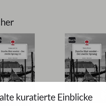
her
h
Buch
alte kuratierte Einblicke
 Bruns
Emma Bruns