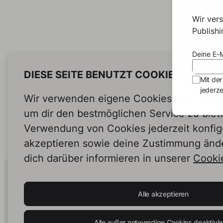
Durc
Wir ver
Der
Publish
Nachd
Deine E-M
die a
aufwo
DIESE SEITE BENUTZT COOKIES
wurde
Mit der
durch die
jederze
Auftra
Wir verwenden eigene Cookies und Cookie
und H
um dir den bestmöglichen Service zu biet
Vened
Verwendung von Cookies jederzeit konfig
erwart
vorste
akzeptieren sowie deine Zustimmung änd
vorhersagen. U
dich darüber informieren in unserer
Cookie
die Lie
Human Intelligence.
In Print.
Alle akzeptieren
Alle außer notwendige Cookies deaktivie