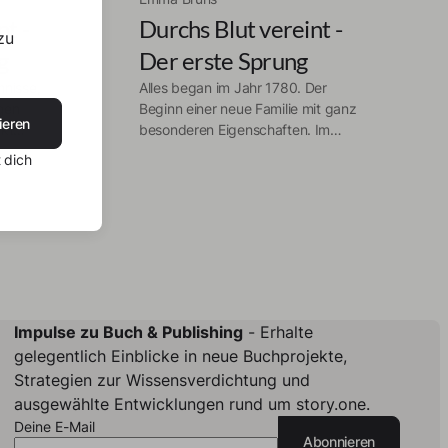
t -
Durchs Blut vereint -
zu
g
Der erste Sprung
nisse,
Alles began im Jahr 1780. Der
gen
Beginn einer neue Familie mit ganz
ieren
kt
besonderen Eigenschaften. Im
e Reise
Jahr 2020 verbündeten sich die
 dich
diesjährigen Blutspringer durch
y, Flynn
den Akt der
ne
Blutsschwesternschaft. Doch erst
2 Jahre später, im Jahr in dem
d
Summer und Avey 16 werden,
zeigt sich ihre Gabe. Zusammen
mit Flynn und Henry, bei den auf
der männlichen Seite die Gabe
Impulse zu Buch & Publishing
- Erhalte
vererbt wird, müssen sie Aufträge
gelegentlich Einblicke in neue Buchprojekte,
erfüllen, das Weltgeschehen
Strategien zur Wissensverdichtung und
verändern und Alles zum Guten
drehen. Doch einer stellt sich ihnen
ausgewählte Entwicklungen rund um story.one.
immer in den Weg, oder ist er der
Deine E-Mail
Abonnieren
Pupenspieler hinter dem ganzen