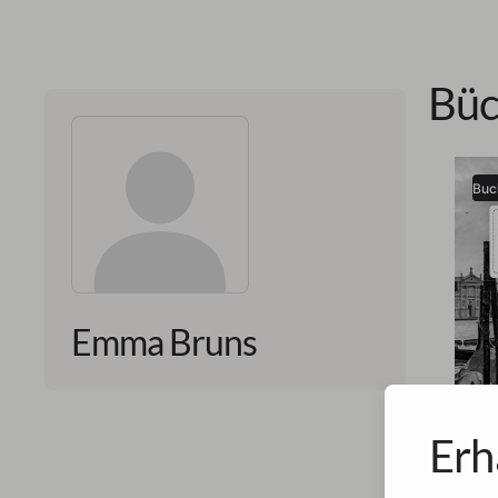
Büc
Buc
Emma Bruns
Erh
Emma