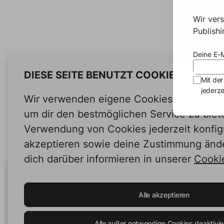
Wir ver
Publish
Deine E-M
DIESE SEITE BENUTZT COOKIES
Mit der
jederze
Wir verwenden eigene Cookies und Cookie
um dir den bestmöglichen Service zu biet
Verwendung von Cookies jederzeit konfig
akzeptieren sowie deine Zustimmung änd
dich darüber informieren in unserer
Cookie
Human Intelligence.
In Print.
Alle akzeptieren
Alle außer notwendige Cookies deaktivie