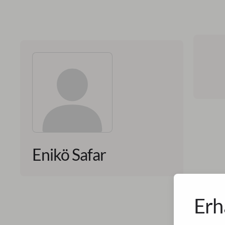
Enikö Safar
Erh