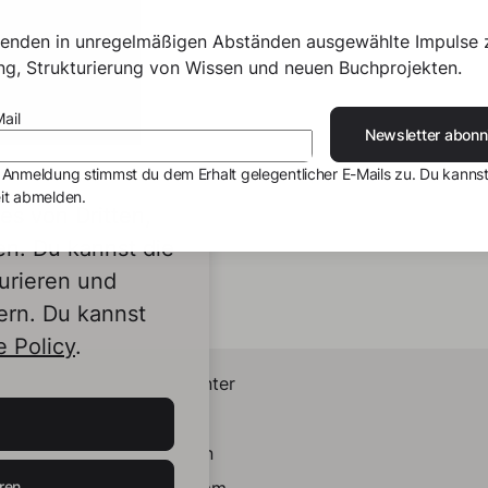
senden in unregelmäßigen Abständen ausgewählte Impulse 
ing, Strukturierung von Wissen und neuen Buchprojekten.
ail
Newsletter abonn
 Anmeldung stimmst du dem Erhalt gelegentlicher E-Mails zu. Du kannst
it abmelden.
s von Dritten,
en. Du kannst die
urieren und
ern. Du kannst
 Policy
.
Helpcenter
Kontakt
LinkedIn
ren