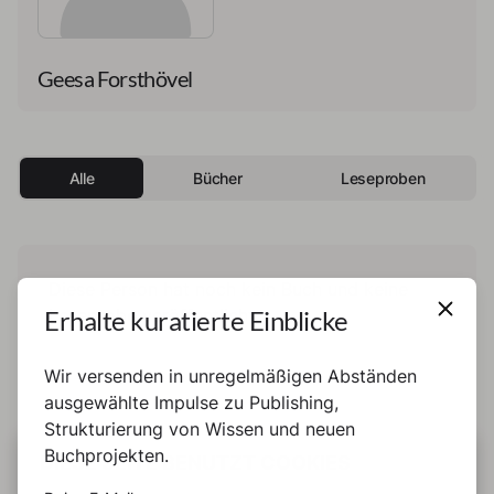
Geesa Forsthövel
Alle
Bücher
Leseproben
Diese Person hat noch kein Buch und keine
Erhalte kuratierte Einblicke
Leseprobe veröffentlicht.
Wir versenden in unregelmäßigen Abständen
ausgewählte Impulse zu Publishing,
Strukturierung von Wissen und neuen
Buchprojekten.
DIESE SEITE BENUTZT COOKIES