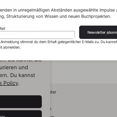
gments
senden in unregelmäßigen Abständen ausgewählte Impulse 
s wild and indescribable and
ing, Strukturierung von Wissen und neuen Buchprojekten.
here are at least 8 billion
ent versions of it. This book is
ail
ection of poems about love
Newsletter abonn
artbreak, nature, sorrow,
 Anmeldung stimmst du dem Erhalt gelegentlicher E-Mails zu. Du kannst
nd hope - written from one
it abmelden.
 perspective on this world.
s von Dritten,
nes seek to question, to
e, to calm and most of all to
en. Du kannst die
erate.
urieren und
ern. Du kannst
 Policy
.
Helpcenter
Kontakt
LinkedIn
ren