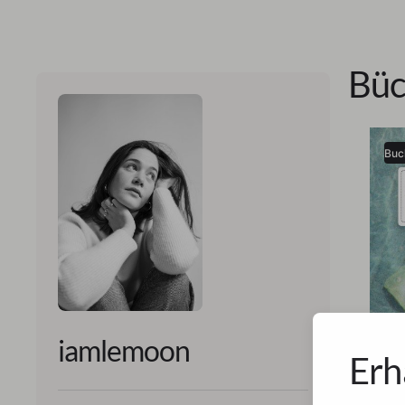
Büc
Buc
iamlemoon
Erh
iamle