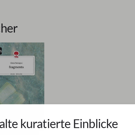
her
h
alte kuratierte Einblicke
moon