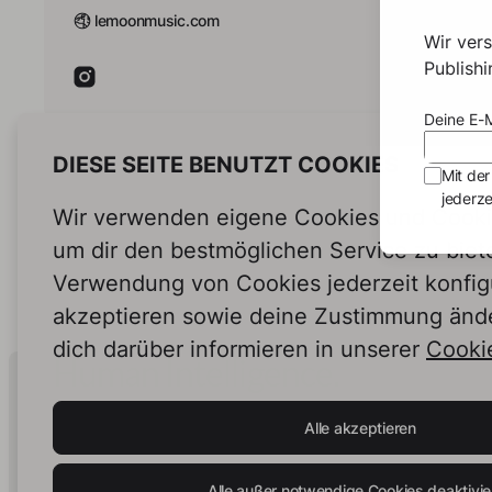
lemoonmusic.com
fra
Wir ver
Life i
Publish
then t
differ
Deine E-M
a coll
and he
DIESE SEITE BENUTZT COOKIES
Mit der
pain a
jederze
human
Wir verwenden eigene Cookies und Cookie
Its li
inspir
um dir den bestmöglichen Service zu biet
reverb
Verwendung von Cookies jederzeit konfig
akzeptieren sowie deine Zustimmung änd
dich darüber informieren in unserer
Cookie
Human Intelligence.
In Print.
Alle akzeptieren
Alle außer notwendige Cookies deaktivie