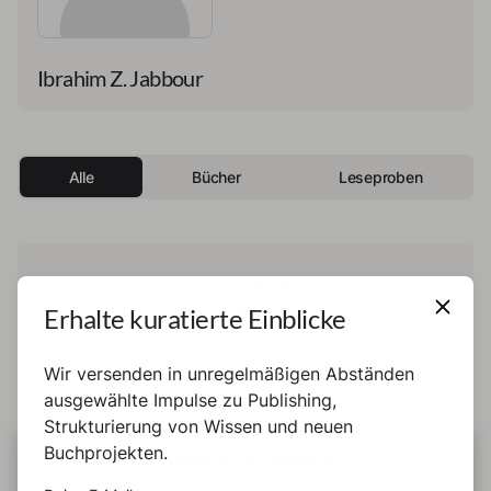
Ibrahim Z. Jabbour
Alle
Bücher
Leseproben
Diese Person hat noch kein Buch und keine
Erhalte kuratierte Einblicke
Leseprobe veröffentlicht.
Wir versenden in unregelmäßigen Abständen
ausgewählte Impulse zu Publishing,
Strukturierung von Wissen und neuen
Buchprojekten.
DIESE SEITE BENUTZT COOKIES