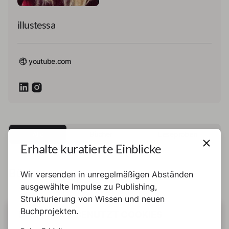
illustessa
youtube.com
Alle
Bücher
Leseproben
Erhalte kuratierte Einblicke
Bücher
Wir versenden in unregelmäßigen Abständen
ausgewählte Impulse zu Publishing,
Strukturierung von Wissen und neuen
Buch
Buchprojekten.
DIESE SEITE BENUTZT COOKIES