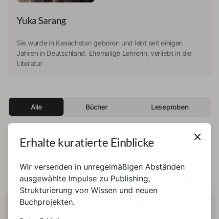
Yuka Sarang
Sie wurde in Kasachstan geboren und lebt seit einigen
Jahren in Deutschland. Ehemalige Lehrerin, verliebt in die
Literatur
Alle
Bücher
Leseproben
Erhalte kuratierte Einblicke
Bücher
Wir versenden in unregelmäßigen Abständen
Buch
Buch
ausgewählte Impulse zu Publishing,
Strukturierung von Wissen und neuen
Buchprojekten.
DIESE SEITE BENUTZT COOKIES