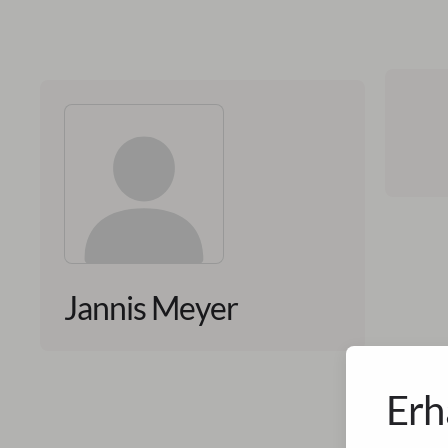
Jannis Meyer
Erh