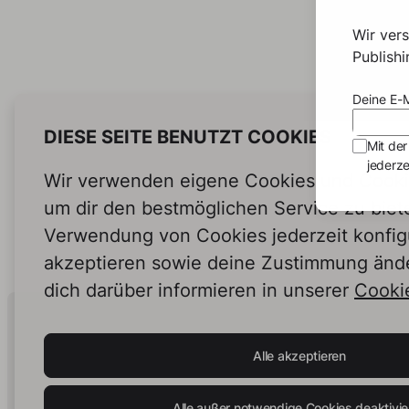
Wir ver
Publish
Deine E-M
DIESE SEITE BENUTZT COOKIES
Mit der
jederze
Wir verwenden eigene Cookies und Cookie
um dir den bestmöglichen Service zu biet
Verwendung von Cookies jederzeit konfig
akzeptieren sowie deine Zustimmung änd
dich darüber informieren in unserer
Cookie
Human Intelligence.
In Print.
Alle akzeptieren
Alle außer notwendige Cookies deaktivie