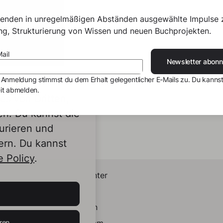
senden in unregelmäßigen Abständen ausgewählte Impulse 
ing, Strukturierung von Wissen und neuen Buchprojekten.
ail
Newsletter abonn
 Anmeldung stimmst du dem Erhalt gelegentlicher E-Mails zu. Du kannst
it abmelden.
s von Dritten,
en. Du kannst die
urieren und
ern. Du kannst
 Policy
.
Helpcenter
Kontakt
LinkedIn
ren