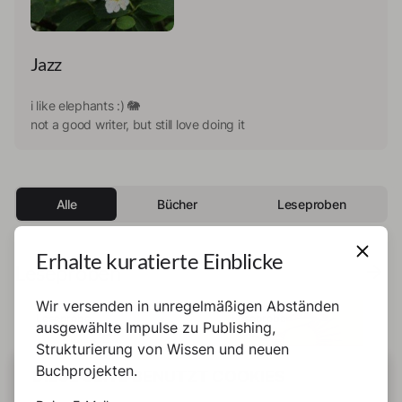
Jazz
i like elephants :) 🐘
not a good writer, but still love doing it
Alle
Bücher
Leseproben
Erhalte kuratierte Einblicke
Leseproben
Wir versenden in unregelmäßigen Abständen
Leseprobe
Leseprobe
ausgewählte Impulse zu Publishing,
Strukturierung von Wissen und neuen
Buchprojekten.
DIESE SEITE BENUTZT COOKIES
Jazz
Jazz