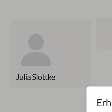
Julia Slottke
Erh