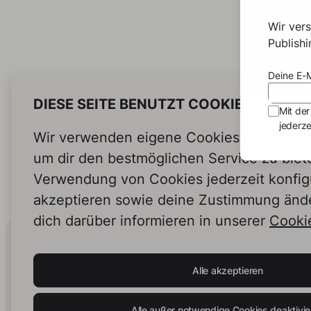
Wir ver
Publish
Deine E-M
DIESE SEITE BENUTZT COOKIES
Mit der
jederze
Wir verwenden eigene Cookies und Cookie
um dir den bestmöglichen Service zu biet
Verwendung von Cookies jederzeit konfig
akzeptieren sowie deine Zustimmung änd
dich darüber informieren in unserer
Cookie
Human Intelligence.
In Print.
Alle akzeptieren
Alle außer notwendige Cookies deaktivie