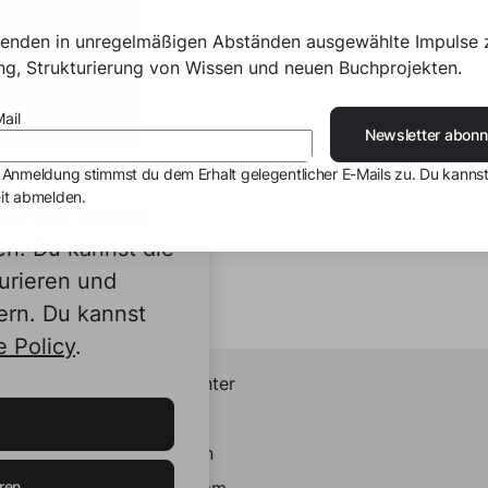
senden in unregelmäßigen Abständen ausgewählte Impulse 
ing, Strukturierung von Wissen und neuen Buchprojekten.
ail
Newsletter abonn
 Anmeldung stimmst du dem Erhalt gelegentlicher E-Mails zu. Du kannst
it abmelden.
s von Dritten,
en. Du kannst die
urieren und
ern. Du kannst
 Policy
.
Helpcenter
Kontakt
LinkedIn
ren