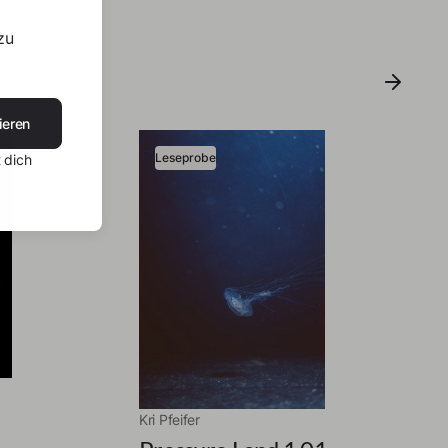
zu
ieren
Leseprobe
 dich
Kri Pfeifer