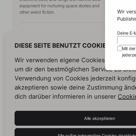
and sc
equipment for nurturing space stories and
who ha
Wir ver
other weird fiction.
prepar
Publish
Les
deadly
wonde
Deine E-M
mathem
kripfeifer.com
the si
DIESE SEITE BENUTZT COOKIES
Pando
Les
Mit der
real g
jederze
Wir verwenden eigene Cookies und Cookie
um dir den bestmöglichen Service zu biet
Verwendung von Cookies jederzeit konfig
akzeptieren sowie deine Zustimmung änd
dich darüber informieren in unserer
Cookie
Kri Pfe
Alle akzeptieren
Ang
Alle außer notwendige Cookies deaktivie