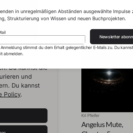
ientists! There's Simon,
s spent his whole life
senden in unregelmäßigen Abständen ausgewählte Impulse 
ing for an encounter with a
ing, Strukturierung von Wissen und neuen Buchprojekten.
eproben
 alien species. Nigel
rs why the captain needs a
ail
atician like him to assess
Newsletter abonn
tuation on a new planet. And
ra saves the world from a
eprobe
Leseprobe
 Anmeldung stimmst du dem Erhalt gelegentlicher E-Mails zu. Du kannst
oo-like threat unnoticed.
it abmelden.
s von Dritten,
en. Du kannst die
urieren und
ern. Du kannst
 Policy
.
ifer
Kri Pfeifer
elus Mute,
Angelus Mute,
ren