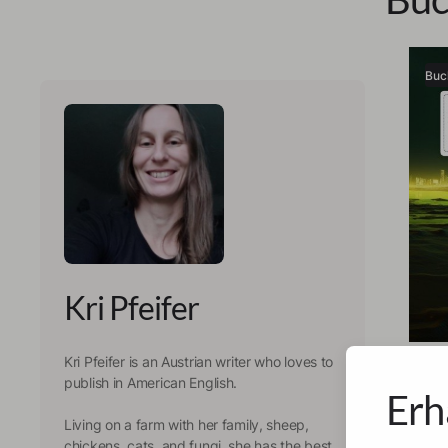
Buc
Kri Pfeifer
Kri Pfe
Kri Pfeifer is an Austrian writer who loves to
Spa
publish in American English.
Erh
Immers
Living on a farm with her family, sheep,
short 
chickens, cats, and fungi, she has the best