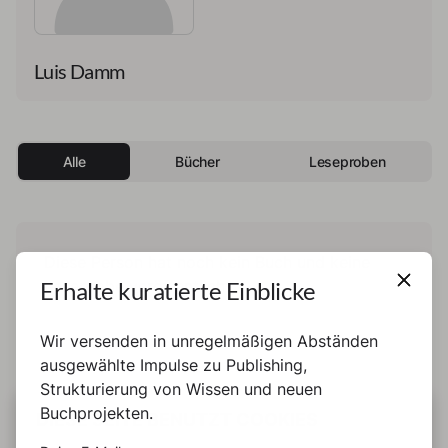
Luis Damm
Alle
Bücher
Leseproben
Diese Person hat noch kein Buch und keine
Erhalte kuratierte Einblicke
Leseprobe veröffentlicht.
Wir versenden in unregelmäßigen Abständen
ausgewählte Impulse zu Publishing,
Strukturierung von Wissen und neuen
Buchprojekten.
DIESE SEITE BENUTZT COOKIES